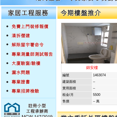
錦安樓
編號
1463074
建築面積
--
實用面積
--
租金/月
5500
售價
-- 萬