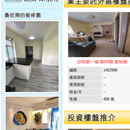
沙田第一城 第05期 第50座
編號
1462986
建築面積
--
實用面積
--
租金/月
--
售價
408 萬