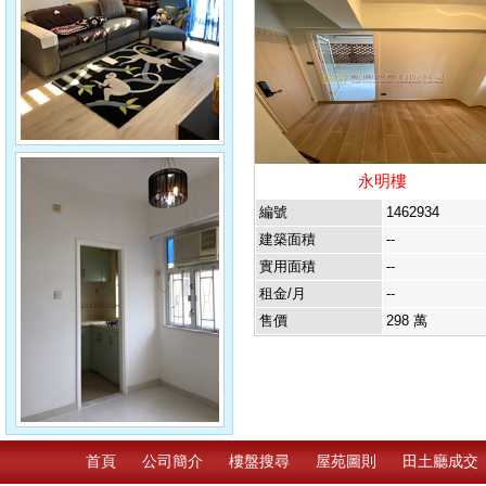
永明樓
編號
1462934
建築面積
--
實用面積
--
租金/月
--
售價
298 萬
首頁
公司簡介
樓盤搜尋
屋苑圖則
田土廳成交