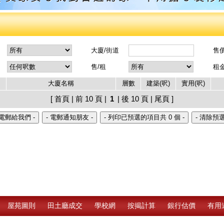
大廈/街道
售
售/租
租
大廈名稱
層數
建築(呎)
實用(呎)
[ 首頁 | 前 10 頁 |
1
| 後 10 頁 | 尾頁 ]
屋苑圖則
田土廳成交
學校網
按揭計算
銀行估價
有用