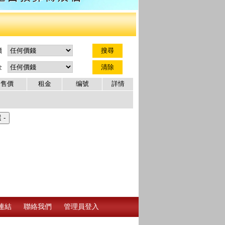
價
金
售價
租金
编號
詳情
連結
聯絡我們
管理員登入