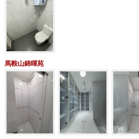
馬鞍山錦暉苑