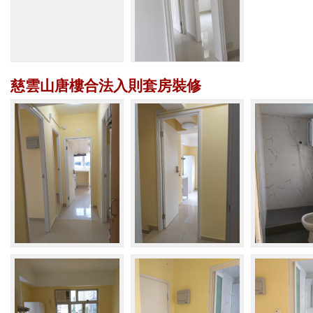
慈雲山唐樓合法入則套房裝修