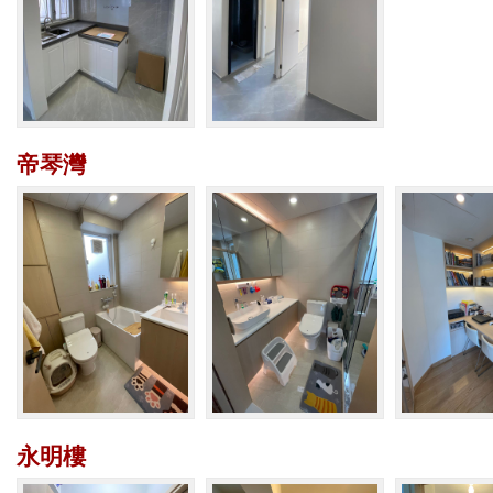
帝琴灣
永明樓